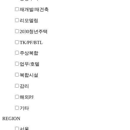
재개발/재건축
리모델링
2030청년주택
TK/PF/BTL
주상복합
업무/호텔
복합시설
감리
해외PJ
기타
REGION
서울