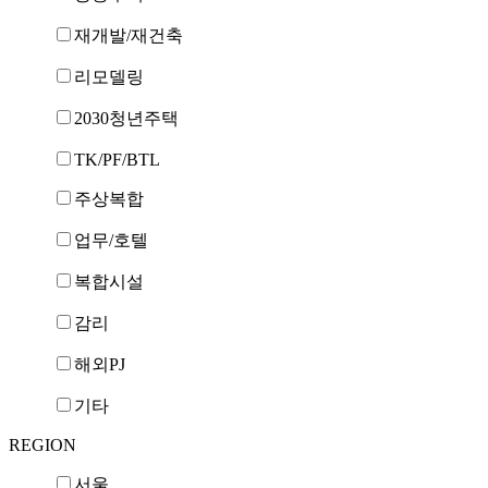
재개발/재건축
리모델링
2030청년주택
TK/PF/BTL
주상복합
업무/호텔
복합시설
감리
해외PJ
기타
REGION
서울